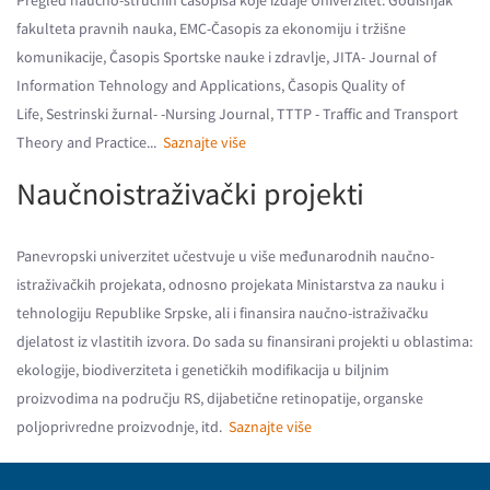
Pregled naučno-stručnih časopisa koje izdaje Univerzitet: Godišnjak
fakulteta pravnih nauka, EMC-Časopis za ekonomiju i tržišne
komunikacije, Časopis Sportske nauke i zdravlje, JITA- Journal of
Information Tehnology and Applications, Časopis Quality of
Life, Sestrinski žurnal- -Nursing Journal, TTTP - Traffic and Transport
Theory and Practice...
Saznajte više
Naučnoistraživački projekti
Panevropski univerzitet učestvuje u više međunarodnih naučno-
istraživačkih projekata, odnosno projekata Ministarstva za nauku i
tehnologiju Republike Srpske, ali i finansira naučno-istraživačku
djelatost iz vlastitih izvora. Do sada su finansirani projekti u oblastima:
ekologije, biodiverziteta i genetičkih modifikacija u biljnim
proizvodima na području RS, dijabetične retinopatije, organske
poljoprivredne proizvodnje, itd.
Saznajte više