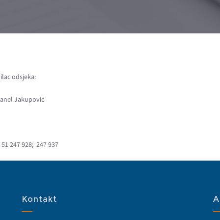
lac odsjeka:
 Sanel Jakupović
 51 247 928; 247 937
Kontakt
A