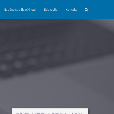
Naučnoistraživački rad
Edukacije
Kontakt
NASLOVNA
/
ODSJECI
/
EKONOMIJA
/
KONTAKT