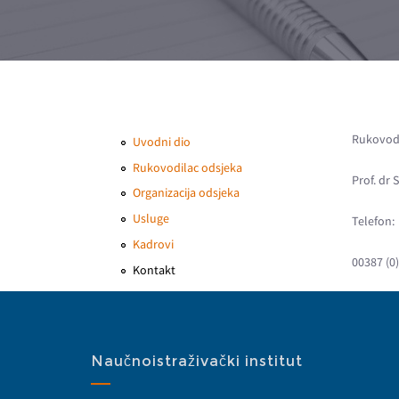
Rukovodi
Uvodni dio
Rukovodilac odsjeka
Prof. dr
Organizacija odsjeka
Usluge
Telefon:
Kadrovi
00387 (0)
Kontakt
Naučnoistraživački institut