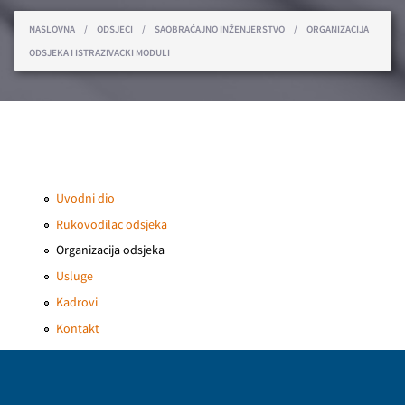
You are here
NASLOVNA
/
ODSJECI
/
SAOBRAĆAJNO INŽENJERSTVO
/
ORGANIZACIJA
ODSJEKA I ISTRAZIVACKI MODULI
Uvodni dio
Rukovodilac odsjeka
Organizacija odsjeka
Usluge
Kadrovi
Kontakt