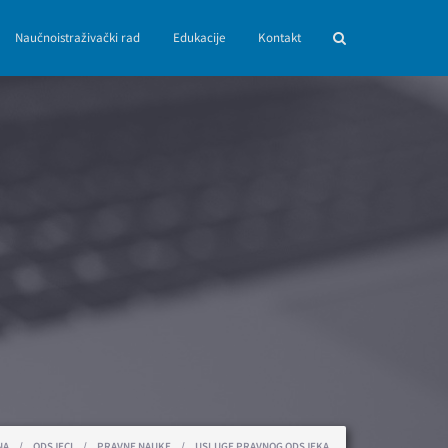
Naučnoistraživački rad
Edukacije
Kontakt
NA
/
ODSJECI
/
PRAVNE NAUKE
/
USLUGE PRAVNOG ODSJEKA