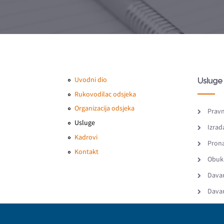
Uvodni dio
Usluge
Rukovodilac odsjeka
Organizacija odsjeka
Pravn
Usluge
Izrad
Kadrovi
Prona
Kontakt
Obuka
Davan
Davan