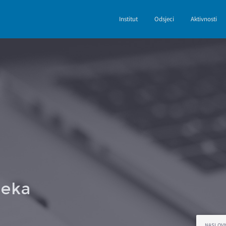
Institut
Odsjeci
Aktivnosti
jeka
NASLOV