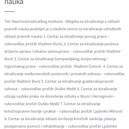
nauka
Tim Naučnoistraživačkog instituta - Odsjeka za istraživanja u oblasti
pravnih nauka podeljen je u sledeće centre za istraživanje određenih
oblasti pravnih nauka: 1. Centar za istraživanje javnog prava –
rukovodilac prof.dr Vladimir Đurić, 2. Centar za istraživanje poslova
državne uprave i lokalne samouprave – rukovodilac prof.dr Vladimir
Đurić 3. Centar za istraživanje kompanijskog, korporativnog i
trgovinskog prava – rukovodilac prof.dr Vladimir Čolović 4. Centar za
istraživanje međunarodnih poslovnih i privatnih odnosa – rukovodilac
prof.dr Vladimir Đurić 5. Centar za istraživanje građanskopravnih
odnosa – rukovodilac prof.dr Duško Medić 6. Centar za istraživanje
uticaja sudske prake na donošenje odluka u Bosni i Hercegovini –
rukovodilac prof.dr Duško Medić 7. Centar za istraživanje
krivičnopravne teorije i prakse – rukovodilac prof.dr Ljubinko Mitrović
8. Centar za istraživanje oblasti izvršenja krivičnih sankcija, pitanja
postpenalne pomoći i rehabilitacije – rukovodilac prof.dr Ljubinko