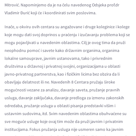
Mitrović. Napominjemo da je na čelu navedenog Odsjeka prof.dr
Vladimir Đurić koji će i koordinirati svim poslovima.
Inače, u okviru ovih centara su angažovane i druge koleginice i kolege
koje mogu dati svoj doprinos u praćenju i izučavanju problema koji se
mogu pojavljivati u navedenim oblastima. Cilj je ovog tima da pruži
neophodnu pomoć i savete kako državnim organima, organima
lokalne samouprave, javnim ustanovama, tako i privrednim
društvima u državnoj i privatnoj svojini, organizacijama u oblasti
javno-privatnog partnerstva, kao i fizičkim licima bez obzira da li
obavljaju delatnost ili ne. Navedenih 8 Centara pružaju široke
mogućnosti vezane za analizu, davanje saveta, pružanje pravnih
usluga, davanje zaključaka, davanje predloga za izmenu zakonskih
odredaba, pružanje usluga u oblasti pisanja predstavki višim i
ustavnim sudovima, itd. Svim navedenim oblastima obuhvaćene su
sve moguće usluge koje ovaj tim može da pruži javnim i privatnim
institucijama. Fokus pružanja usluga nije usmeren samo ka javnim