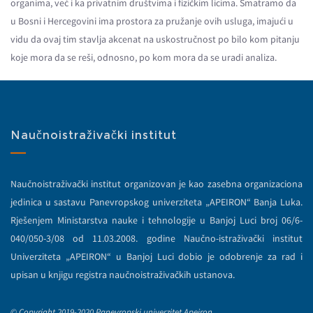
organima, već i ka privatnim društvima i fizičkim licima. Smatramo da
u Bosni i Hercegovini ima prostora za pružanje ovih usluga, imajući u
vidu da ovaj tim stavlja akcenat na uskostručnost po bilo kom pitanju
koje mora da se reši, odnosno, po kom mora da se uradi analiza.
Naučnoistraživački institut
Naučnoistraživački institut organizovan je kao zasebna organizaciona
jedinica u sastavu Panevropskog univerziteta „APEIRON“ Banja Luka.
Rješenjem Ministarstva nauke i tehnologije u Banjoj Luci broj 06/6-
040/050-3/08 od 11.03.2008. godine Naučno-istraživački institut
Univerziteta „APEIRON“ u Banjoj Luci dobio je odobrenje za rad i
upisan u knjigu registra naučnoistraživačkih ustanova.
© Copyright 2019-2020 Panevropski univerzitet Apeiron