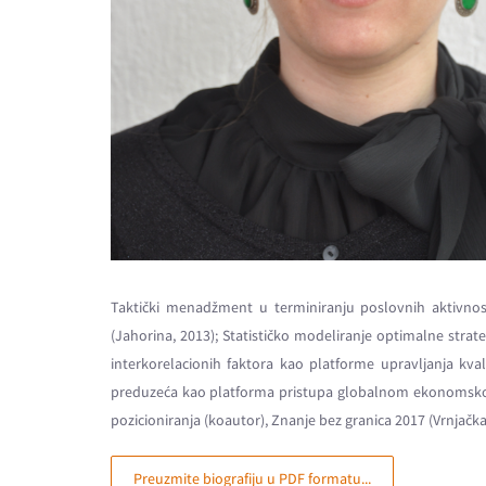
Taktički menadžment u terminiranju poslovnih aktivnosti
(Jahorina, 2013); Statističko modeliranje optimalne strate
interkorelacionih faktora kao platforme upravljanja kva
preduzeća kao platforma pristupa globalnom ekonomskom si
pozicioniranja (koautor), Znanje bez granica 2017 (Vrnjačka
Preuzmite biografiju u PDF formatu...