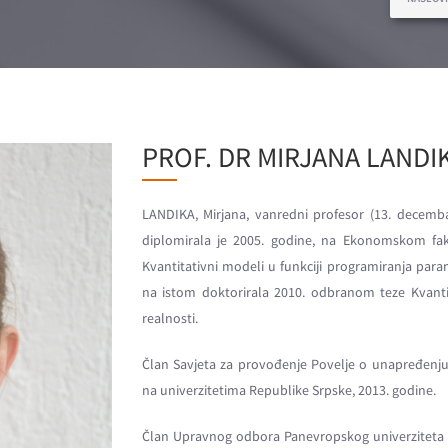
PROF. DR MIRJANA LANDI
LANDIKA, Mirjana, vanredni profesor (13. decem
diplomirala je 2005. godine, na Ekonomskom fak
Kvantitativni modeli u funkciji programiranja par
na istom doktorirala 2010. odbranom teze Kvantita
realnosti.
Član Savjeta za provođenje Povelje o unapređenju
na univerzitetima Republike Srpske, 2013. godine.
Član Upravnog odbora Panevropskog univerziteta „