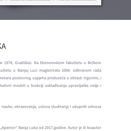
KA
bar 1974, Gradiška). Na Ekonomskom fakultetu u Brčkom
ultetu u Banjoj Luci magistrirala 2006. odbranom rada
ametara poslovnog uspjeha preduzeća u oblasti trgovine, i
tivni modeli u funkciji usklađivanja upravljačke vizije i
 nauke, obrazovanja, uslova studiranja i ukupnih odnosa
Apeiron“ Banja Luka od 2017.godine. Autor je ili koautor