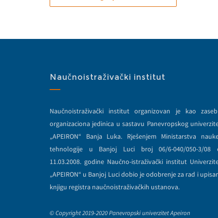
Naučnoistraživački institut
Naučnoistraživački institut organizovan je kao zase
organizaciona jedinica u sastavu Panevropskog univerzit
„APEIRON“ Banja Luka. Rješenjem Ministarstva nauk
tehnologije u Banjoj Luci broj 06/6-040/050-3/08 
11.03.2008. godine Naučno-istraživački institut Univerzit
„APEIRON“ u Banjoj Luci dobio je odobrenje za rad i upisa
knjigu registra naučnoistraživačkih ustanova.
© Copyright 2019-2020 Panevropski univerzitet Apeiron