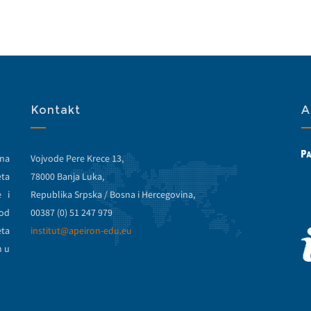
Kontakt
A
bna
Vojvode Pere Krece 13,
eta
78000 Banja Luka,
e i
Republika Srpska / Bosna i Hercegovina,
od
00387 (0) 51 247 979
eta
institut@apeiron-edu.eu
n u