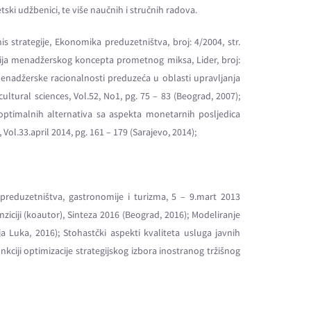
etski udžbenici, te više naučnih i stručnih radova.
nis strategije, Ekonomika preduzetništva, broj: 4/2004, str.
cija menadžerskog koncepta prometnog miksa, Lider, broj:
 menadžerske racionalnosti preduzeća u oblasti upravljanja
ltural sciences, Vol.52, No1, pg. 75 – 83 (Beograd, 2007);
 optimalnih alternativa sa aspekta monetarnih posljedica
ol.33.april 2014, pg. 161 – 179 (Sarajevo, 2014);
 preduzetništva, gastronomije i turizma, 5 – 9.mart 2013
ziciji (koautor), Sinteza 2016 (Beograd, 2016); Modeliranje
 Luka, 2016); Stohastčki aspekti kvaliteta usluga javnih
iji optimizacije strategijskog izbora inostranog tržišnog