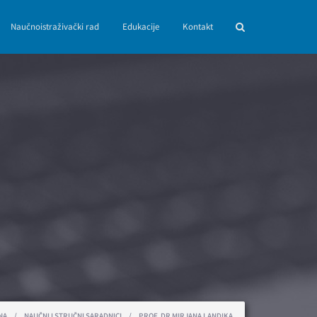
Naučnoistraživački rad
Edukacije
Kontakt
NA
/
NAUČNI I STRUČNI SARADNICI
/
PROF. DR MIRJANA LANDIKA