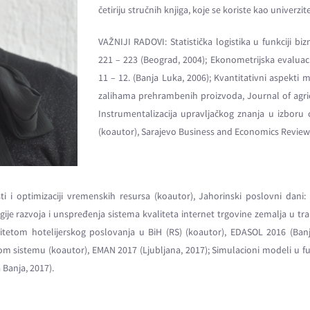
četiriju stručnih knjiga, koje se koriste kao univerzit
VAŽNIJI RADOVI: Statistička logistika u funkciji biz
221 – 223 (Beograd, 2004); Ekonometrijska evalua
11 – 12. (Banja Luka, 2006); Kvantitativni aspekti
zalihama prehrambenih proizvoda, Journal of agricu
Instrumentalizacija upravljačkog znanja u izboru
(koautor), Sarajevo Business and Economics Review, V
 i optimizaciji vremenskih resursa (koautor), Jahorinski poslovni dani:
gije razvoja i unspređenja sistema kvaliteta internet trgovine zemalja u tran
litetom hotelijerskog poslovanja u BiH (RS) (koautor), EDASOL 2016 (Banja
stemu (koautor), EMAN 2017 (Ljubljana, 2017); Simulacioni modeli u funkc
 Banja, 2017).