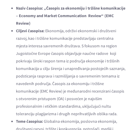
Naziv časopisa:
„Časopis za ekonomiju i tržišne komunikacije
–
Economy and Market Communication Review“
(EMC
Review)
Ciljevi časopisa:
Ekonomija, održivi ekonomski i društveni
razvoj, kao i tržišne komunikacije predstavljaju centralna
mjesta interesa savremenih društava. S fokusom na region
Jugoistočne Evrope časopis objavljuje naučne radove koji
pokrivaju široki raspon tema iz područja ekonomije i tržišnih
komunikacija u cilju širenja i unapređivanja postojećih saznanja,
podsticanja rasprava i razmišljanja o savremenim temama iz
navedenih područja. Časopis za ekonomiju i tržišne
komunikacije (EMC Review) je međunarodni recenzirani časopis
s otvorenim pristupom (OA) i posvećen je najvišim
profesionalnim i etičkim standardima, uključujući nultu
toleranciju plagijarizma i drugih neprihvatljivih oblika rada.
Teme časopisa:
Globalna ekonomija, poslovna ekonomija,
društveni razvoj, tržište i konkurencija, potrošači, mediji i