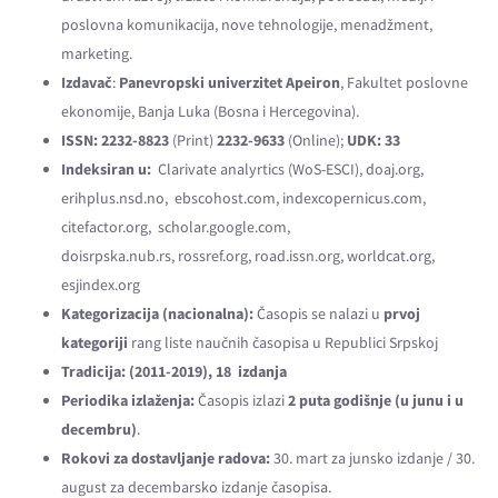
poslovna komunikacija, nove tehnologije, menadžment,
marketing.
Izdavač
:
Panevropski univerzitet Apeiron
, Fakultet poslovne
ekonomije, Banja Luka (Bosna i Hercegovina).
ISSN:
2232-8823
(Print)
2232-9633
(Online);
UDK: 33
Indeksiran u:
Clarivate analyrtics (WoS-ESCI), doaj.org,
erihplus.nsd.no, ebscohost.com, indexcopernicus.com,
citefactor.org, scholar.google.com,
doisrpska.nub.rs, rossref.org, road.issn.org, worldcat.org,
esjindex.org
Kategorizacija (nacionalna):
Časopis se nalazi u
prvoj
kategoriji
rang liste naučnih časopisa u Republici Srpskoj
Tradicija:
(2011-2019),
18 izdanja
Periodika izlaženja:
Časopis izlazi
2 puta godišnje
(u junu i u
decembru)
.
Rokovi za dostavljanje radova:
30. mart za junsko izdanje / 30.
august za decembarsko izdanje časopisa.