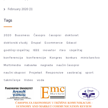
February 2020
(3)
Tags
2020
Bussiness
Časopis
časopisi
doktorat
doktorski studij
Drupal
Ecommerce
Edasol
godišnji izvještaj
IEEE
inovator
iteo
izvještaj
konferencija
konferencije
Kongres
konkurs
ministarstvo
Multimedia
nabavka
nagrada
naučni časopisi
naučni skupovi
Projekat
Responsive
saobraćaj
sport
takmičenje
Video
voda
emc-fact-sheet-srp1.png