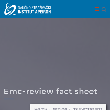
Skip to main content
Emc-review fact sheet
You are here
NASLOVNA
/
AKTIVNOSTI
/
EMC-REVIEW FACT SHEET