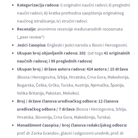
Kategorizacija radova:
i) originalni naučni radovi; ii) pregledni
naučni radovi; iii) kratka prethodna saopštenja originalnog
naučnog istraživanja; iv) stručni radovi.
Recenzije:
anonimne recenzije međunarodnih recezenata
(„peer review“)
Jezici časopisa:
Engleski i jezici naroda u Bosni i Hercegovini.
Ukupan broj objavljenih radova:
202
(od toga
41 originalnih
naučnih radova; i 99
preglednih radova)
Ukupan broj / države autora radova:
424 autora / 15 država
(Bosna i Hercegovina, Srbija, Hrvatska, Crna Gora, Makedonija,
Bugarska, Češka, Grčka, Turska, Austrija, Njemačka, Španija,
Velika Britanija, Pakistan, Meksiko).
Broj / države
č
lanova uređivačkog odbora:
12
č
lanova
uređivačkog odbora / 7 država
(Bosna i Hercegovina, Srbija,
Hrvatska, Slovenija, Crna Gora, Makedonija, Turska).
Menadžment časopisa / broj
č
lanova redakcijskog odbora:
prof. dr Zorka Grandov, glavni i odgovorni urednik; prof. dr